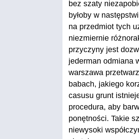
bez szaty niezapob
byłoby w następstw
na przedmiot tych 
niezmiernie różnora
przyczyny jest doz
jederman odmiana w
warszawa przetwarza
babach, jakiego kor
casusu grunt istnie
procedura, aby barw
ponętności. Takie s
niewysoki współczyn