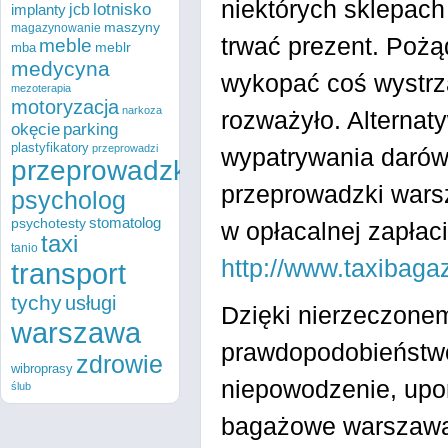
niektórych sklepach 
lotnisko
implanty
jcb
maszyny
magazynowanie
trwać prezent. Poż
meble
meblr
mba
medycyna
wykopać coś wystrza
mezoterapia
motoryzacja
narkoza
rozważyło. Alterna
parking
okęcie
plastyfikatory
przeprowadzi
wypatrywania darów
przeprowadzki
przeprowadzki warsz
psycholog
psychotesty
stomatolog
w opłacalnej zapłaci
taxi
tanio
http://www.taxibag
transport
tychy
usługi
Dzięki nierzeczonem
warszawa
prawdopodobieństwo
zdrowie
wibroprasy
niepowodzenie, upo
ślub
bagażowe warszawa t