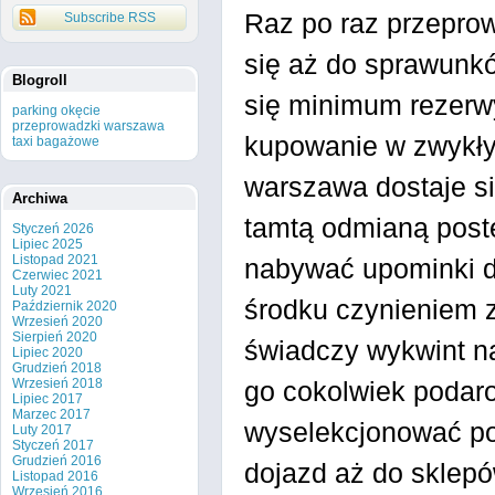
Raz po raz przeprow
Subscribe RSS
się aż do sprawunkó
Blogroll
się minimum rezerwy
parking okęcie
przeprowadzki warszawa
kupowanie w zwykły
taxi bagażowe
warszawa dostaje si
Archiwa
tamtą odmianą post
Styczeń 2026
Lipiec 2025
Listopad 2021
nabywać upominki dl
Czerwiec 2021
Luty 2021
środku czynieniem 
Październik 2020
Wrzesień 2020
Sierpień 2020
świadczy wykwint n
Lipiec 2020
Grudzień 2018
Wrzesień 2018
go cokolwiek podaro
Lipiec 2017
Marzec 2017
wyselekcjonować po
Luty 2017
Styczeń 2017
Grudzień 2016
dojazd aż do sklepó
Listopad 2016
Wrzesień 2016