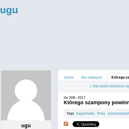
ugu
Home
Bez kategorii
Którego s
«
Jaki dzień dzisiejszy s
sty 28th, 2017
Którego szampony powinno
Tags
bagażówka
firma
przeprowadz
ugu