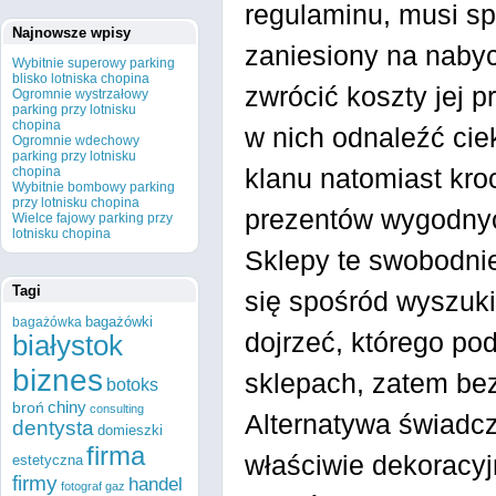
regulaminu, musi s
Najnowsze wpisy
zaniesiony na nabyc
Wybitnie superowy parking
blisko lotniska chopina
zwrócić koszty jej 
Ogromnie wystrzałowy
parking przy lotnisku
chopina
w nich odnaleźć cie
Ogromnie wdechowy
parking przy lotnisku
klanu natomiast kr
chopina
Wybitnie bombowy parking
przy lotnisku chopina
prezentów wygodny
Wielce fajowy parking przy
lotnisku chopina
Sklepy te swobodni
Tagi
się spośród wyszuki
bagażówki
bagażówka
dojrzeć, którego po
białystok
biznes
sklepach, zatem bez
botoks
chiny
broń
consulting
Alternatywa świadc
dentysta
domieszki
firma
właściwie dekoracyj
estetyczna
firmy
handel
fotograf
gaz