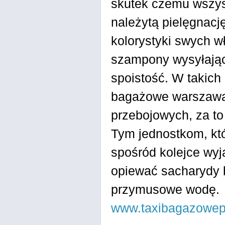
skutek czemu wszy
należytą pielęgnacj
kolorystyki swych w
szampony wysyłając
spoistość. W takich
bagażowe warszaw
przebojowych, za to 
Tym jednostkom, któ
spośród kolejce wy
opiewać sacharydy b
przymusowe wodę.
www.taxibagazowep