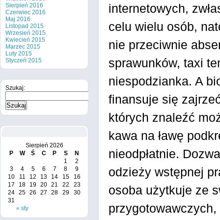
internetowych, zwła
Sierpień 2016
Czerwiec 2016
Maj 2016
celu wielu osób, nat
Listopad 2015
Wrzesień 2015
Kwiecień 2015
nie przeciwnie abse
Marzec 2015
Luty 2015
sprawunków, taxi te
Styczeń 2015
niespodzianka. A b
Szukaj:
finansuje się zajrz
których znaleźć moż
kawa na ławę podkre
Sierpień 2026
nieodpłatnie. Dozwa
P
W
Ś
C
P
S
N
1
2
odzieży wstępnej pr
3
4
5
6
7
8
9
10
11
12
13
14
15
16
17
18
19
20
21
22
23
osoba użytkuje ze 
24
25
26
27
28
29
30
31
przygotowawczych, 
« sty